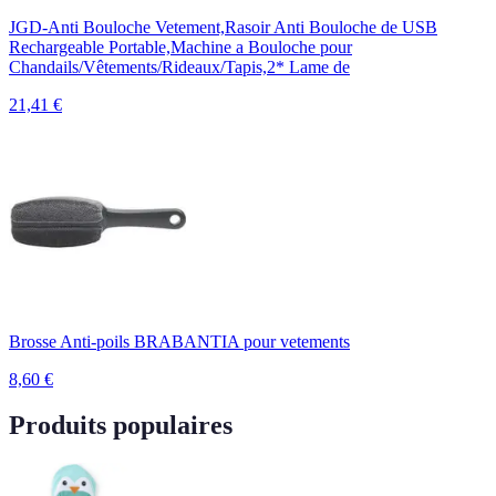
JGD-Anti Bouloche Vetement,Rasoir Anti Bouloche de USB
Rechargeable Portable,Machine a Bouloche pour
Chandails/Vêtements/Rideaux/Tapis,2* Lame de
21,41
€
Brosse Anti-poils BRABANTIA pour vetements
8,60
€
Produits populaires